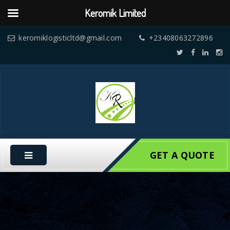
Keromik Limited
keromiklogisticltd@gmail.com
+23408063272896
GET A QUOTE